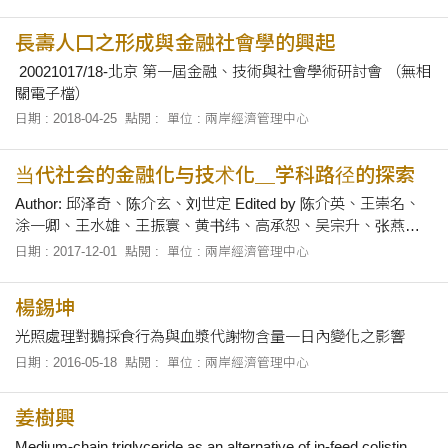
長壽人口之形成與金融社會學的興起
20021017/18-北京 第一屆金融、技術與社會學術研討會 （無相
關電子檔）
日期 : 2018-04-25
點閱 :
單位 : 兩岸經濟管理中心
当代社会的金融化与技术化＿学科路径的探索
Author: 邱泽奇、陈介玄、刘世定 Edited by 陈介英、王崇名、
涂一卿、王水雄、王振寰、黄书纬、高承恕、吴宗升、张燕、
陈介玄、郭爱民、张茂元、翟宇航 Published by Social science
日期 : 2017-12-01
點閱 :
單位 : 兩岸經濟管理中心
academic press(CHINA) ISBN:978-7-5201-1973-3 Mail
Order:100....
楊錫坤
光照處理對鵝採食行為與血漿代謝物含量一日內變化之影響
日期 : 2016-05-18
點閱 :
單位 : 兩岸經濟管理中心
姜樹興
Medium-chain triglyceride as an alternative of in-feed colistin