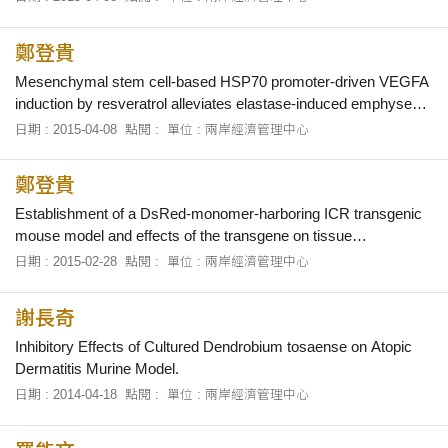
鄭登貴
Mesenchymal stem cell-based HSP70 promoter-driven VEGFA
induction by resveratrol alleviates elastase-induced emphysema
in a mouse model.
日期 : 2015-04-08
點閱 :
單位 : 兩岸經濟管理中心
鄭登貴
Establishment of a DsRed-monomer-harboring ICR transgenic
mouse model and effects of the transgene on tissue
development.
日期 : 2015-02-28
點閱 :
單位 : 兩岸經濟管理中心
謝長奇
Inhibitory Effects of Cultured Dendrobium tosaense on Atopic
Dermatitis Murine Model.
日期 : 2014-04-18
點閱 :
單位 : 兩岸經濟管理中心