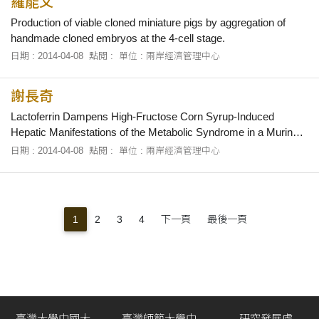
羅能文
Production of viable cloned miniature pigs by aggregation of
handmade cloned embryos at the 4-cell stage.
日期 : 2014-04-08
點閱 :
單位 : 兩岸經濟管理中心
謝長奇
Lactoferrin Dampens High-Fructose Corn Syrup-Induced
Hepatic Manifestations of the Metabolic Syndrome in a Murine
Model.
日期 : 2014-04-08
點閱 :
單位 : 兩岸經濟管理中心
1
2
3
4
下一頁
最後一頁
臺灣大學中國大
臺灣師範大學中
研究發展處