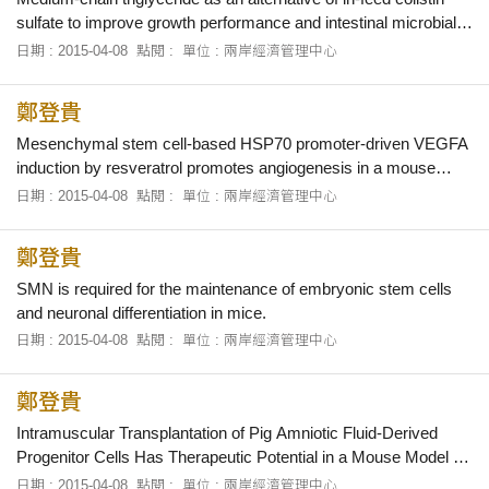
sulfate to improve growth performance and intestinal microbial
environment in newly weaned pigs.
日期 : 2015-04-08
點閱 :
單位 : 兩岸經濟管理中心
鄭登貴
Mesenchymal stem cell-based HSP70 promoter-driven VEGFA
induction by resveratrol promotes angiogenesis in a mouse
model.
日期 : 2015-04-08
點閱 :
單位 : 兩岸經濟管理中心
鄭登貴
SMN is required for the maintenance of embryonic stem cells
and neuronal differentiation in mice.
日期 : 2015-04-08
點閱 :
單位 : 兩岸經濟管理中心
鄭登貴
Intramuscular Transplantation of Pig Amniotic Fluid-Derived
Progenitor Cells Has Therapeutic Potential in a Mouse Model of
Myocardial Infarction.
日期 : 2015-04-08
點閱 :
單位 : 兩岸經濟管理中心