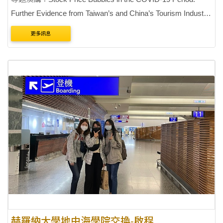
赫羅納大學地中海學院交換-啟程
日期 : 2021-09-17
點閱 : 1385
單位 : 兩岸經濟管理中心
本中心與國貿系選送3位學生至西班牙赫羅納大學進行交換學
習，於本中心徐主任全程協助下，3位同學於昨日(9/16)出