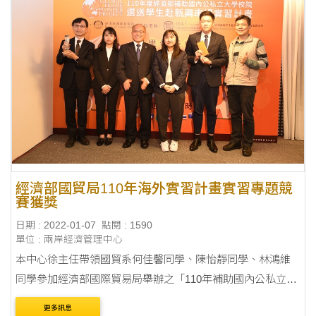
經濟部國貿局110年海外實習計畫實習專題競
賽獲獎
日期 : 2022-01-07
點閱 : 1590
單位 : 兩岸經濟管理中心
本中心徐主任帶領國貿系何佳馨同學、陳怡靜同學、林鴻維
同學參加經濟部國際貿易局舉辦之「110年補助國內公私立大
學校院選送學生赴新興市場實習計畫」，並於「實習專題競
更多訊息
賽」榮獲團體獎第一名；在個人獎方面，何佳馨....