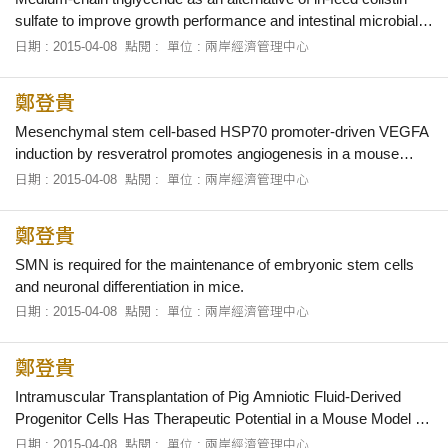
sulfate to improve growth performance and intestinal microbial
environment in newly weaned pigs.
日期 : 2015-04-08
點閱 :
單位 : 兩岸經濟管理中心
鄭登貴
Mesenchymal stem cell-based HSP70 promoter-driven VEGFA
induction by resveratrol promotes angiogenesis in a mouse
model.
日期 : 2015-04-08
點閱 :
單位 : 兩岸經濟管理中心
鄭登貴
SMN is required for the maintenance of embryonic stem cells
and neuronal differentiation in mice.
日期 : 2015-04-08
點閱 :
單位 : 兩岸經濟管理中心
鄭登貴
Intramuscular Transplantation of Pig Amniotic Fluid-Derived
Progenitor Cells Has Therapeutic Potential in a Mouse Model of
Myocardial Infarction.
日期 : 2015-04-08
點閱 :
單位 : 兩岸經濟管理中心