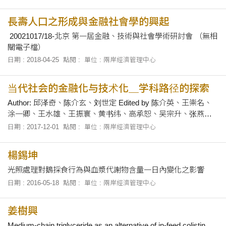
長壽人口之形成與金融社會學的興起
20021017/18-北京 第一屆金融、技術與社會學術研討會 （無相
關電子檔）
日期 : 2018-04-25
點閱 :
單位 : 兩岸經濟管理中心
当代社会的金融化与技术化＿学科路径的探索
Author: 邱泽奇、陈介玄、刘世定 Edited by 陈介英、王崇名、
涂一卿、王水雄、王振寰、黄书纬、高承恕、吴宗升、张燕、
陈介玄、郭爱民、张茂元、翟宇航 Published by Social science
日期 : 2017-12-01
點閱 :
單位 : 兩岸經濟管理中心
academic press(CHINA) ISBN:978-7-5201-1973-3 Mail
Order:100....
楊錫坤
光照處理對鵝採食行為與血漿代謝物含量一日內變化之影響
日期 : 2016-05-18
點閱 :
單位 : 兩岸經濟管理中心
姜樹興
Medium-chain triglyceride as an alternative of in-feed colistin