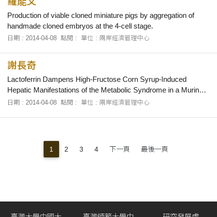
羅能文
Production of viable cloned miniature pigs by aggregation of
handmade cloned embryos at the 4-cell stage.
日期 : 2014-04-08
點閱 :
單位 : 兩岸經濟管理中心
謝長奇
Lactoferrin Dampens High-Fructose Corn Syrup-Induced
Hepatic Manifestations of the Metabolic Syndrome in a Murine
Model.
日期 : 2014-04-08
點閱 :
單位 : 兩岸經濟管理中心
1
2
3
4
下一頁
最後一頁
臺灣大學中國大
臺灣師範大學中
研究發展處