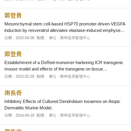
鄭登貴
Mesenchymal stem cell-based HSP70 promoter-driven VEGFA
induction by resveratrol alleviates elastase-induced emphysema
in a mouse model.
日期 : 2015-04-08
點閱 :
單位 : 兩岸經濟管理中心
鄭登貴
Establishment of a DsRed-monomer-harboring ICR transgenic
mouse model and effects of the transgene on tissue
development.
日期 : 2015-02-28
點閱 :
單位 : 兩岸經濟管理中心
謝長奇
Inhibitory Effects of Cultured Dendrobium tosaense on Atopic
Dermatitis Murine Model.
日期 : 2014-04-18
點閱 :
單位 : 兩岸經濟管理中心