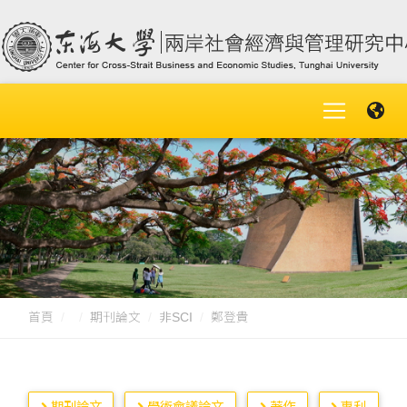
首頁
期刊論文
非SCI
鄭登貴