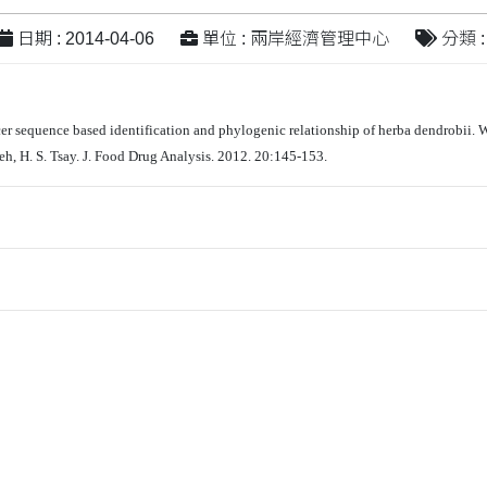
日期 : 2014-04-06
單位 : 兩岸經濟管理中心
分類 :
cer sequence based identification and phylogenic relationship of herba dendrobii. Wu,
ieh, H. S. Tsay. J. Food Drug Analysis. 2012. 20:145-153.